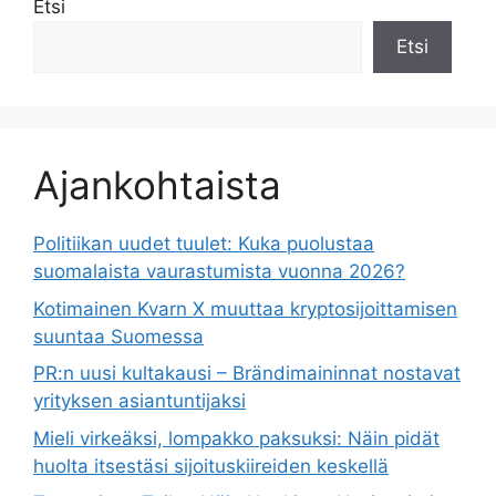
Etsi
Etsi
Ajankohtaista
Politiikan uudet tuulet: Kuka puolustaa
suomalaista vaurastumista vuonna 2026?
Kotimainen Kvarn X muuttaa kryptosijoittamisen
suuntaa Suomessa
PR:n uusi kultakausi – Brändimaininnat nostavat
yrityksen asiantuntijaksi
Mieli virkeäksi, lompakko paksuksi: Näin pidät
huolta itsestäsi sijoituskiireiden keskellä