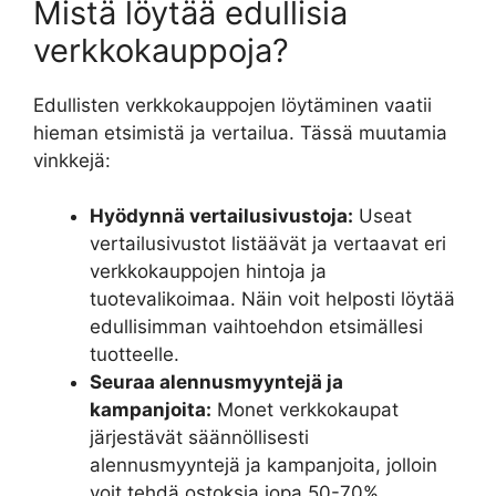
Mistä löytää edullisia
verkkokauppoja?
Edullisten verkkokauppojen löytäminen vaatii
hieman etsimistä ja vertailua. Tässä muutamia
vinkkejä:
Hyödynnä vertailusivustoja:
Useat
vertailusivustot listäävät ja vertaavat eri
verkkokauppojen hintoja ja
tuotevalikoimaa. Näin voit helposti löytää
edullisimman vaihtoehdon etsimällesi
tuotteelle.
Seuraa alennusmyyntejä ja
kampanjoita:
Monet verkkokaupat
järjestävät säännöllisesti
alennusmyyntejä ja kampanjoita, jolloin
voit tehdä ostoksia jopa 50-70%